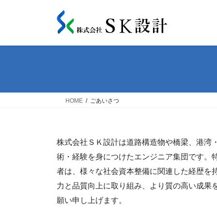
コ
ナ
ン
ビ
テ
ゲ
ン
ー
ツ
シ
へ
ョ
ス
ン
キ
に
ッ
移
HOME
ごあいさつ
プ
動
株式会社ＳＫ設計は道路構造物や橋梁、港湾
術・経験を身につけたエンジニア集団です。
者は、様々な社会資本整備に関連した経歴を
力と品質向上に取り組み、より質の高い成果
願い申し上げます。