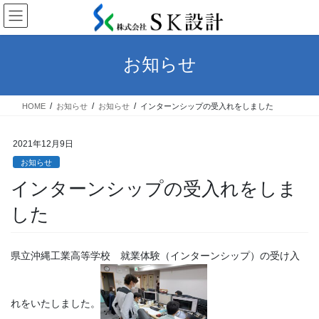
コ
ナ
ン
ビ
テ
ゲ
ン
ー
お知らせ
ツ
シ
へ
ョ
ス
ン
HOME
お知らせ
お知らせ
インターンシップの受入れをしました
キ
に
ッ
移
プ
動
2021年12月9日
お知らせ
インターンシップの受入れをしま
した
県立沖縄工業高等学校 就業体験（インターンシップ）の受け入
れをいたしました。