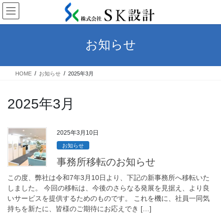
コ
ナ
ン
ビ
テ
ゲ
ン
ー
お知らせ
ツ
シ
へ
ョ
ス
ン
HOME
お知らせ
2025年3月
キ
に
ッ
移
プ
動
2025年3月
2025年3月10日
お知らせ
事務所移転のお知らせ
この度、弊社は令和7年3月10日より、下記の新事務所へ移転いた
しました。 今回の移転は、今後のさらなる発展を見据え、より良
いサービスを提供するためのものです。 これを機に、社員一同気
持ちを新たに、皆様のご期待にお応えでき […]