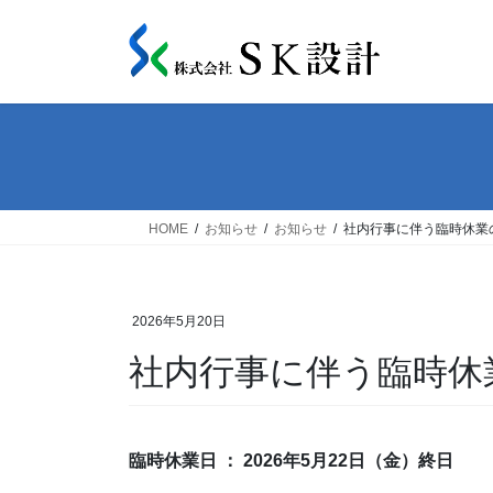
コ
ナ
ン
ビ
テ
ゲ
ン
ー
ツ
シ
へ
ョ
ス
ン
キ
に
ッ
移
HOME
お知らせ
お知らせ
社内行事に伴う臨時休業
プ
動
2026年5月20日
社内行事に伴う臨時休
臨時休業日 ： 2026年5月22日（金）終日