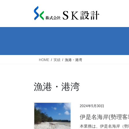
コ
ナ
ン
ビ
テ
ゲ
ン
ー
ツ
シ
へ
ョ
ス
ン
キ
に
ッ
移
HOME
実績
漁港・港湾
プ
動
漁港・港湾
2024年5月30日
伊是名海岸(勢理客
本業務は、伊是名海岸（勢