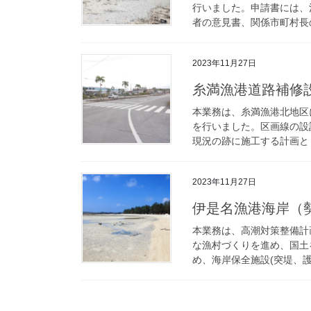
行いました。申請書には、
者の意見書、関係市町村長の
2023年11月27日
糸満漁港道路補修
本業務は、糸満漁港北地区
を行いました。区画線の設
現況の跡に施工する計画とし
2023年11月27日
伊是名漁港海岸（
本業務は、高潮対策整備計
な漁村づくりを進め、国土
め、海岸保全施設(突堤、護