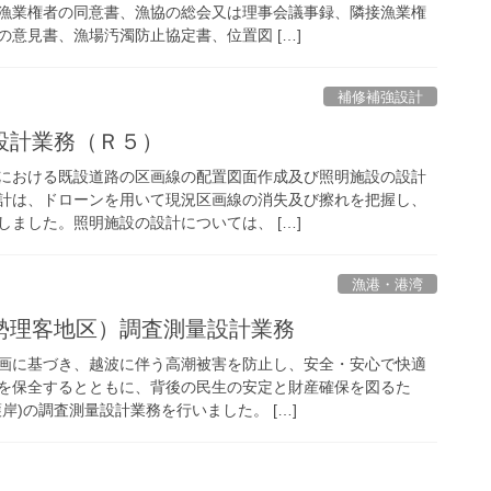
漁業権者の同意書、漁協の総会又は理事会議事録、隣接漁業権
意見書、漁場汚濁防止協定書、位置図 […]
補修補強設計
設計業務（Ｒ５）
における既設道路の区画線の配置図面作成及び照明施設の設計
計は、ドローンを用いて現況区画線の消失及び擦れを把握し、
ました。照明施設の設計については、 […]
漁港・港湾
勢理客地区）調査測量設計業務
画に基づき、越波に伴う高潮被害を防止し、安全・安心で快適
を保全するとともに、背後の民生の安定と財産確保を図るた
岸)の調査測量設計業務を行いました。 […]